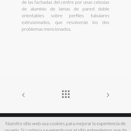
de las fachadas del centre por unas celosías
de aluminio de lamas de pared doble
orientables sobre perfiles tubulares
extrusionados, que resolverán los dos
problemas mencionados.
Nuestro sitio web usa cookies para mejorar la experiencia de
© 2026 MRUNNER -
Aviso Legal
-
Política de privacidad
-
usuario. Si continúa navegando por el sitio entendemos que da
Política de Cookies