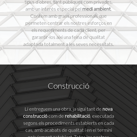
tipus d’obres, tant públiques com privades,
amb un interès especial pel
medi ambient
.
Contem amb grans professionals que
permeten centrar els nostres esforços en
els requeriments de cada client, per
garantir-los així una feina de qualitat
adaptada totalment a les seves necessitats.
Construcció
Li entreguem una obra, ja sigui tant de
nova
construcció
com de
rehabilitació
, executada
segons els procediments establerts en cada
cas, amb acabats de qualitat i en el termini
prèviament establert. Totes les nostres