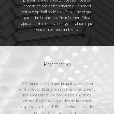
construccions es beneficien d’un servei
extra d’optimització d’edificis, amb el que
garantim la màxima eficàcia energètica
ajudant així a l’estalvi energètic, alhora que
cuidem el medi ambient.
Promoció
A Mrunner creiem que la qualitat es troba
en els petits detalls i en satisfer directament
les necessitats i demandes dels nostres
clients. És per això que, des de la nostra
experiència i sensibilitat, destinem part de
les nostres obres a la construcció